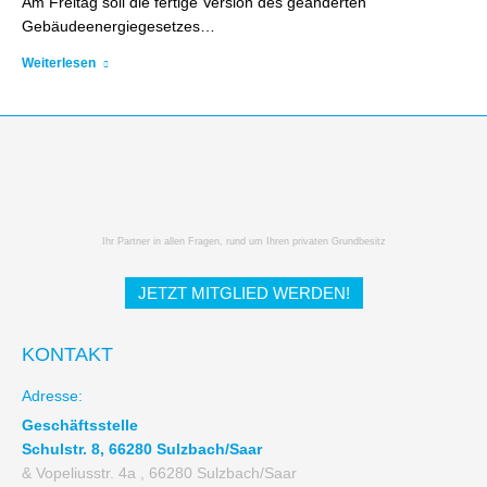
Am Freitag soll die fertige Version des geänderten
Gebäudeenergiegesetzes…
Weiterlesen
Ihr Partner in allen Fragen, rund um Ihren privaten Grundbesitz
JETZT MITGLIED WERDEN!
KONTAKT
Adresse:
Geschäftsstelle
Schulstr. 8, 66280 Sulzbach/Saar
& Vopeliusstr. 4a , 66280 Sulzbach/Saar