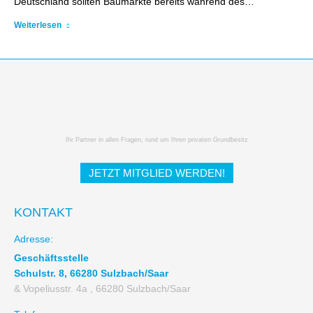
Deutschland sollten Baumärkte bereits während des…
Weiterlesen
Ihr Partner in allen Fragen, rund um Ihren privaten Grundbesitz
JETZT MITGLIED WERDEN!
KONTAKT
Adresse:
Geschäftsstelle
Schulstr. 8, 66280 Sulzbach/Saar
& Vopeliusstr. 4a , 66280 Sulzbach/Saar