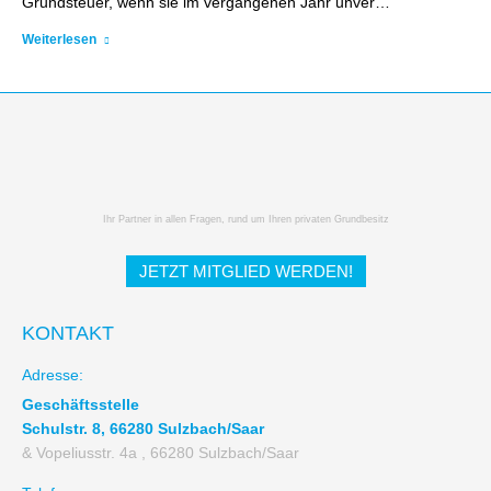
Grundsteuer, wenn sie im vergangenen Jahr unver…
Weiterlesen
Ihr Partner in allen Fragen, rund um Ihren privaten Grundbesitz
JETZT MITGLIED WERDEN!
KONTAKT
Adresse:
Geschäftsstelle
Schulstr. 8, 66280 Sulzbach/Saar
& Vopeliusstr. 4a , 66280 Sulzbach/Saar