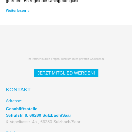
getreten. Es regelt die Umlagefähigkeit…
Weiterlesen
Ihr Partner in allen Fragen, rund um Ihren privaten Grundbesitz
JETZT MITGLIED WERDEN!
KONTAKT
Adresse:
Geschäftsstelle
Schulstr. 8, 66280 Sulzbach/Saar
& Vopeliusstr. 4a , 66280 Sulzbach/Saar