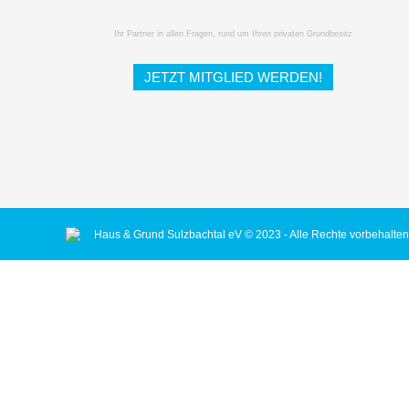
Ihr Partner in allen Fragen, rund um Ihren privaten Grundbesitz
JETZT MITGLIED WERDEN!
Haus & Grund Sulzbachtal eV © 2023 - Alle Rechte vorbehalten