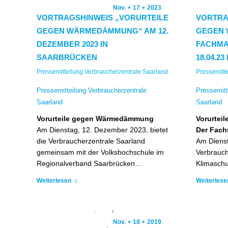
Nov.
17
2023
VORTRAGSHINWEIS „VORURTEILE
VORTRA
GEGEN WÄRMEDÄMMUNG“ AM 12.
GEGEN 
DEZEMBER 2023 IN
FACHMA
SAARBRÜCKEN
18.04.2
Pressemitteilung Verbraucherzentrale Saarland
Pressemitte
Pressemitteilung Verbraucherzentrale
Pressemitt
Saarland
Saarland
Vorurteile gegen Wärmedämmung
Vorurtei
Am Dienstag, 12. Dezember 2023, bietet
Der Fach
die Verbraucherzentrale Saarland
Am Diensta
gemeinsam mit der Volkshochschule im
Verbrauc
Regionalverband Saarbrücken…
Klimasch
Weiterlesen
Weiterlese
Nov.
18
2019