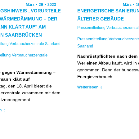
März
29
2023
März
1
GSHINWEIS „VORURTEILE
ENERGETISCHE SANIERU
WÄRMEDÄMMUNG – DER
ÄLTERER GEBÄUDE
NN KLÄRT AUF“ AM
Pressemitteilung Verbraucherzentra
3 IN SAARBRÜCKEN
Pressemitteilung Verbraucherzentr
ilung Verbraucherzentrale Saarland
Saarland
eilung Verbraucherzentrale
Nachrüstpflichten nach dem
Wer einen Altbau kauft, wird in d
genommen. Denn der bundesw
le gegen Wärmedämmung –
Energieverbrauch…
mann klärt auf
g, den 18. April bietet die
Weiterlesen
herzentrale zusammen mit dem
utzmanagement…
n