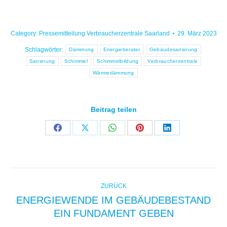
Category:
Pressemitteilung Verbraucherzentrale Saarland
29. März 2023
Schlagwörter:
Dämmung
Energieberater
Gebäudesanierung
Sanierung
Schimmel
Schimmelbildung
Verbraucherzentrale
Wärmedämmung
Beitrag teilen
Share
Share
Share
Share
Share
on
on
on
on
on
Facebook
X
WhatsApp
Pinterest
LinkedIn
KOMMENTARNAVIGAT
ZURÜCK
ENERGIEWENDE IM GEBÄUDEBESTAND
Vorheriger
EIN FUNDAMENT GEBEN
Beitrag: