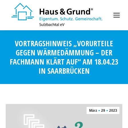
VORTRAGSHINWEIS „VORURTEILE
GEGEN WÄRMEDÄMMUNG – DER
FACHMANN KLÄRT AUF“ AM 18.04.23
IN SAARBRÜCKEN
März
29
2023