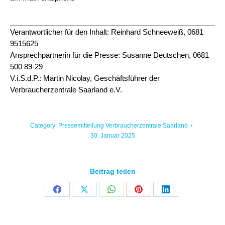
Verantwortlicher für den Inhalt: Reinhard Schneeweiß, 0681
9515625
Ansprechpartnerin für die Presse: Susanne Deutschen, 0681
500 89-29
V.i.S.d.P.: Martin Nicolay, Geschäftsführer der
Verbraucherzentrale Saarland e.V.
Category:
Pressemitteilung Verbraucherzentrale Saarland
30. Januar 2025
Beitrag teilen
Share
Share
Share
Share
Share
on
on
on
on
on