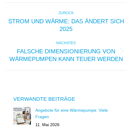
Facebook
X
WhatsApp
Pinterest
LinkedIn
KOMMENTARNAVIGAT
ZURÜCK
STROM UND WÄRME: DAS ÄNDERT SICH
Vorheriger
2025
Beitrag:
NÄCHSTES
FALSCHE DIMENSIONIERUNG VON
Nächster
WÄRMEPUMPEN KANN TEUER WERDEN
Beitrag:
VERWANDTE BEITRÄGE
Angebote für eine Wärmepumpe: Viele
Fragen
11. Mai 2026