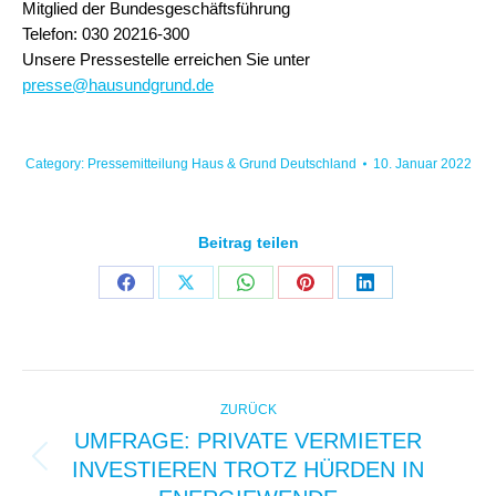
Mitglied der Bundesgeschäftsführung
Telefon: 030 20216-300
Unsere Pressestelle erreichen Sie unter
presse@hausundgrund.de
Category:
Pressemitteilung Haus & Grund Deutschland
10. Januar 2022
Beitrag teilen
Share
Share
Share
Share
Share
on
on
on
on
on
Facebook
X
WhatsApp
Pinterest
LinkedIn
KOMMENTARNAVIGAT
ZURÜCK
UMFRAGE: PRIVATE VERMIETER
INVESTIEREN TROTZ HÜRDEN IN
Vorheriger
Beitrag: