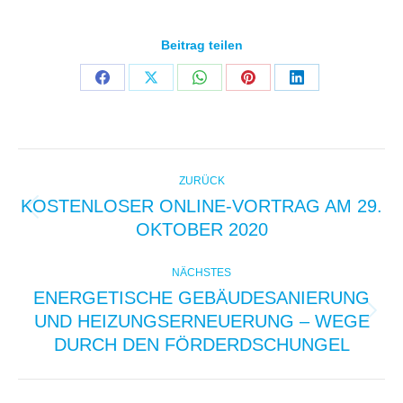
Beitrag teilen
Share
Share
Share
Share
Share
on
on
on
on
on
Facebook
X
WhatsApp
Pinterest
LinkedIn
KOMMENTARNAVIGAT
ZURÜCK
KOSTENLOSER ONLINE-VORTRAG AM 29.
Vorheriger
OKTOBER 2020
Beitrag:
NÄCHSTES
ENERGETISCHE GEBÄUDESANIERUNG
UND HEIZUNGSERNEUERUNG – WEGE
Nächster
Beitrag:
DURCH DEN FÖRDERDSCHUNGEL