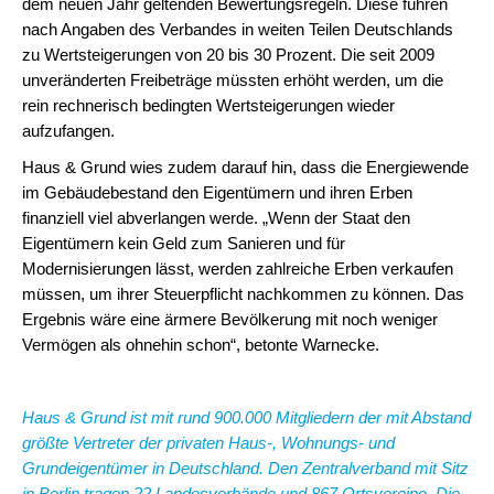
dem neuen Jahr geltenden Bewertungsregeln. Diese führen
nach Angaben des Verbandes in weiten Teilen Deutschlands
zu Wertsteigerungen von 20 bis 30 Prozent. Die seit 2009
unveränderten Freibeträge müssten erhöht werden, um die
rein rechnerisch bedingten Wertsteigerungen wieder
aufzufangen.
Haus & Grund wies zudem darauf hin, dass die Energiewende
im Gebäudebestand den Eigentümern und ihren Erben
finanziell viel abverlangen werde. „Wenn der Staat den
Eigentümern kein Geld zum Sanieren und für
Modernisierungen lässt, werden zahlreiche Erben verkaufen
müssen, um ihrer Steuerpflicht nachkommen zu können. Das
Ergebnis wäre eine ärmere Bevölkerung mit noch weniger
Vermögen als ohnehin schon“, betonte Warnecke.
H
aus & Grund ist mit rund 900.000 Mitgliedern der mit Abstand
größte Vertreter der privaten Haus-, Wohnungs- und
Grundeigentümer in Deutschland. Den Zentralverband mit Sitz
in Berlin tragen 22 Landesverbände und 867 Ortsvereine. Die