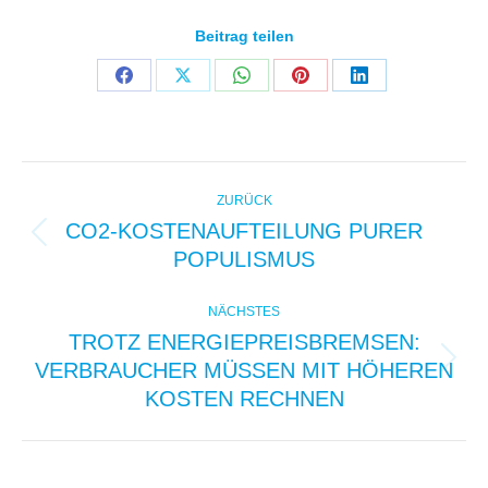
Beitrag teilen
Share
Share
Share
Share
Share
on
on
on
on
on
Facebook
X
WhatsApp
Pinterest
LinkedIn
KOMMENTARNAVIGAT
ZURÜCK
CO2-KOSTENAUFTEILUNG PURER
Vorheriger
POPULISMUS
Beitrag:
NÄCHSTES
TROTZ ENERGIEPREISBREMSEN:
VERBRAUCHER MÜSSEN MIT HÖHEREN
Nächster
Beitrag:
KOSTEN RECHNEN