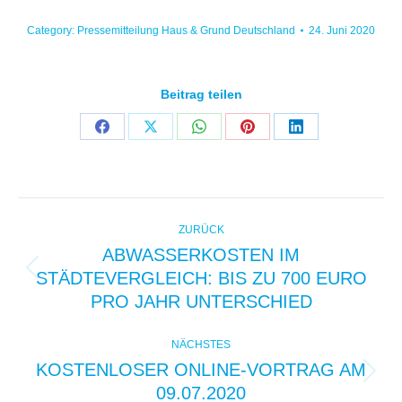
Category:
Pressemitteilung Haus & Grund Deutschland
24. Juni 2020
Beitrag teilen
Share
Share
Share
Share
Share
on
on
on
on
on
Facebook
X
WhatsApp
Pinterest
LinkedIn
KOMMENTARNAVIGAT
ZURÜCK
ABWASSERKOSTEN IM
STÄDTEVERGLEICH: BIS ZU 700 EURO
Vorheriger
Beitrag:
PRO JAHR UNTERSCHIED
NÄCHSTES
KOSTENLOSER ONLINE-VORTRAG AM
Nächster
09.07.2020
Beitrag: