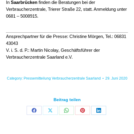
In
Saarbrücken
finden die Beratungen bei der
Verbraucherzentrale, Trierer Straße 22, statt. Anmeldung unter
0681 – 5008915.
Ansprechpartner für die Presse: Christine Mörgen, Tel.: 06831
43043
V. i. S. d. P.: Martin Nicolay, Geschäftsführer der
Verbraucherzentrale Saarland e.V.
Category:
Pressemitteilung Verbraucherzentrale Saarland
29. Juni 2020
Beitrag teilen
Share
Share
Share
Share
Share
on
on
on
on
on
Facebook
X
WhatsApp
Pinterest
LinkedIn